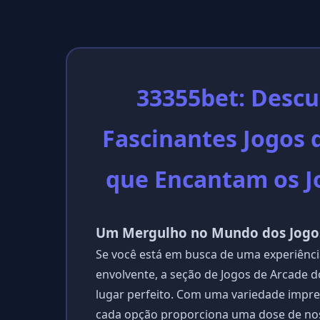
33355bet: Descu
Fascinantes Jogos 
que Encantam os J
Um Mergulho no Mundo dos Jogo
Se você está em busca de uma experiência
envolvente, a seção de Jogos de Arcade d
lugar perfeito. Com uma variedade impre
cada opção proporciona uma dose de nost