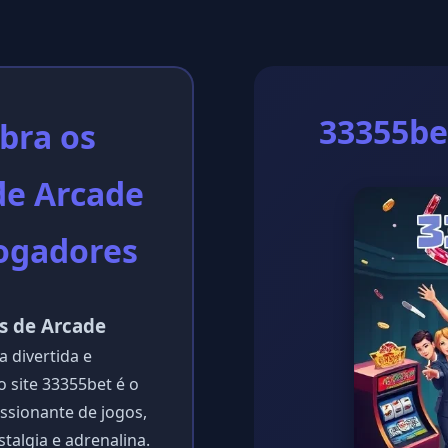
33355be
bra os
de Arcade
ogadores
s de Arcade
 divertida e
o site 33355bet é o
ssionante de jogos,
algia e adrenalina.