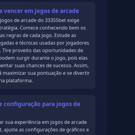
a vencer em jogos de arcade
jogos de arcade do 33355bet exige
estratégia. Comece conhecendo bem os
 as regras de cada jogo. Estude as
gadas e técnicas usadas por jogadores
. Tire proveito das oportunidades de
odem surgir durante o jogo, pois elas
ntar suas chances de sucesso. Assim,
 maximizar sua pontuação e se divertir
na plataforma.
e configuração para jogos de
ar sua experiência em jogos de arcade
, ajuste as configurações de gráficos e