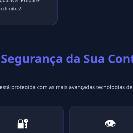
gualável. Prepare-
m limites!
 Segurança da Sua Con
está protegida com as mais avançadas tecnologias d
🔐
👁️