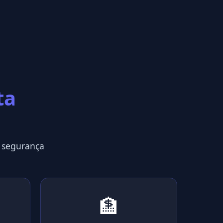
ta
e segurança
🏦