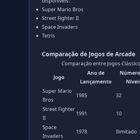
disponíveis:
Super Mario Bros
Street Fighter II
Space Invaders
Tetris
Comparação de Jogos de Arcade
Comparação entre Jogos Clássic
Ano de
Número
Jogo
Lançamento
Nívei
Super Mario
1985
32
Bros
Street Fighter
1991
10
II
Space
1978
Ilimitado
Invaders