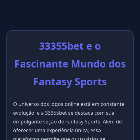
33355bet e o
Fascinante Mundo dos
Fantasy Sports
O universo dos jogos online está em constante
evolução, e a 33355bet se destaca com sua
empolgante seção de Fantasy Sports. Além de
oferecer uma experiência única, essa
plataforma permite que os usuários se