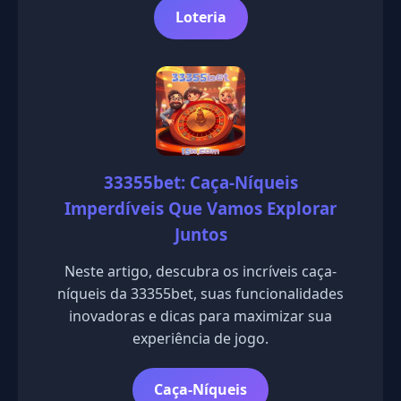
Loteria
33355bet: Caça-Níqueis
Imperdíveis Que Vamos Explorar
Juntos
Neste artigo, descubra os incríveis caça-
níqueis da 33355bet, suas funcionalidades
inovadoras e dicas para maximizar sua
experiência de jogo.
Caça-Níqueis