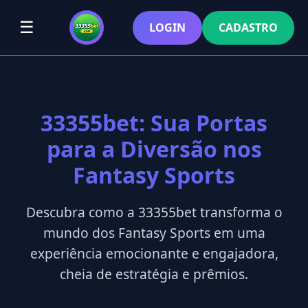
☰
LOGIN
CADASTRO
33355bet: Sua Portas
para a Diversão nos
Fantasy Sports
Descubra como a 33355bet transforma o
mundo dos Fantasy Sports em uma
experiência emocionante e engajadora,
cheia de estratégia e prêmios.