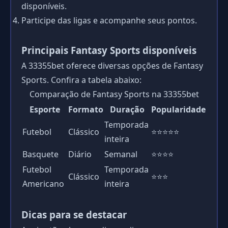
disponíveis.
Participe das ligas e acompanhe seus pontos.
Principais Fantasy Sports disponíveis
A 33355bet oferece diversas opções de Fantasy
Sports. Confira a tabela abaixo:
Comparação de Fantasy Sports na 33355bet
Esporte
Formato
Duração
Popularidade
Temporada
Futebol
Clássico
⭐️⭐️⭐️⭐️⭐️
inteira
Basquete
Diário
Semanal
⭐️⭐️⭐️⭐️
Futebol
Temporada
Clássico
⭐️⭐️⭐️
Americano
inteira
Dicas para se destacar