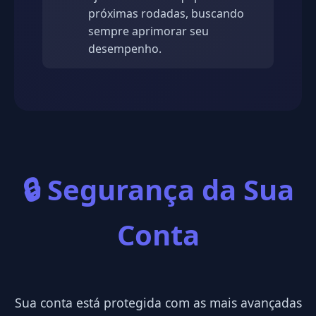
próximas rodadas, buscando
sempre aprimorar seu
desempenho.
🔒 Segurança da Sua
Conta
Sua conta está protegida com as mais avançadas