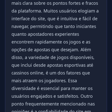
mais clara sobre os pontos fortes e fracos
da plataforma. Muitos usuários elogiam a
interface do site, que é intuitiva e fácil de
navegar, permitindo que tanto iniciantes
quanto apostadores experientes
encontrem rapidamente os jogos e as
opções de apostas que desejam. Além
disso, a variedade de jogos disponíveis,
que inclui desde apostas esportivas até
cassinos online, é um dos fatores que
mais atraem os jogadores. Essa
diversidade é essencial para manter os
usuários engajados e satisfeitos. Outro
ponto frequentemente mencionado nas
opiniões é a confiabilidade do site em