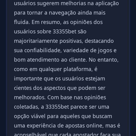
usuários sugerem melhorias na aplicação
para tornar a navegação ainda mais
fluida. Em resumo, as opiniões dos
usuários sobre 33355bet são
majoritariamente positivas, destacando
sua confiabilidade, variedade de jogos e
bom atendimento ao cliente. No entanto,
como em qualquer plataforma, é
importante que os usuários estejam
cientes dos aspectos que podem ser
melhorados. Com base nas opiniões
coletadas, a 33355bet parece ser uma
opção viável para aqueles que buscam
uma experiência de apostas online, mas é
aconselhável que cada apostador faça sua