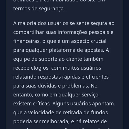
termos de segurança.
A maioria dos usuários se sente segura ao
compartilhar suas informações pessoais e
financeiras, o que é um aspecto crucial
para qualquer plataforma de apostas. A
equipe de suporte ao cliente também
recebe elogios, com muitos usuários
relatando respostas rápidas e eficientes
para suas dúvidas e problemas. No
entanto, como em qualquer serviço,
existem críticas. Alguns usuários apontam
que a velocidade de retirada de fundos
poderia ser melhorada, e há relatos de